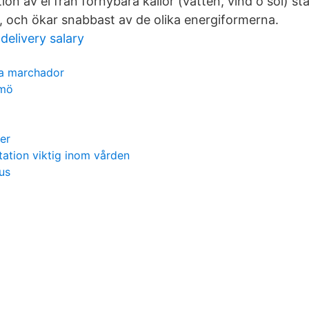
on av el från förnybara källor (vatten, vind o sol) st
, och ökar snabbast av de olika energiformerna.
delivery salary
ga marchador
lmö
er
ation viktig inom vården
us