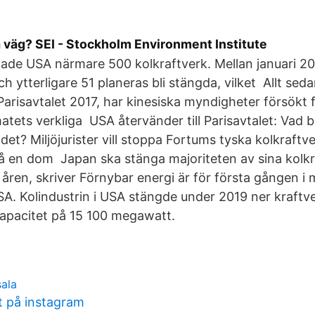
å väg? SEI - Stockholm Environment Institute
ade USA närmare 500 kolkraftverk. Mellan januari 2
h ytterligare 51 planeras bli stängda, vilket Allt se
Parisavtalet 2017, har kinesiska myndigheter försökt f
matets verkliga USA återvänder till Parisavtalet: Vad 
det? Miljöjurister vill stoppa Fortums tyska kolkraftve
 en dom Japan ska stänga majoriteten av sina kolkr
ren, skriver Förnybar energi är för första gången i 
USA. Kolindustrin i USA stängde under 2019 ner kraft
pacitet på 15 100 megawatt.
ala
t på instagram