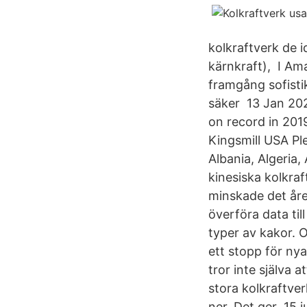
kolkraftverk de i
kärnkraft), I Am
framgång sofistik
säker 13 Jan 202
on record in 201
Kingsmill USA Pl
Albania, Algeria
kinesiska kolkra
minskade det åre
överföra data til
typer av kakor. 
ett stopp för ny
tror inte själva
stora kolkraftver
ner. Det ger 15 j