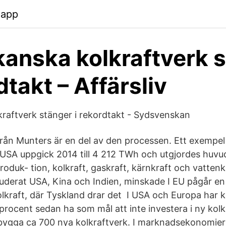
.app
anska kolkraftverk 
dtakt – Affärsliv
raftverk stänger i rekordtakt - Sydsvenskan
från Munters är en del av den processen. Ett exempe
 USA uppgick 2014 till 4 212 TWh och utgjordes huvu
roduk- tion, kolkraft, gaskraft, kärnkraft och vattenkr
nkluderat USA, Kina och Indien, minskade I EU pågår e
lkraft, där Tyskland drar det I USA och Europa har
rocent sedan ha som mål att inte investera i ny kolk
 bygga ca 700 nya kolkraftverk. I marknadsekonomier 