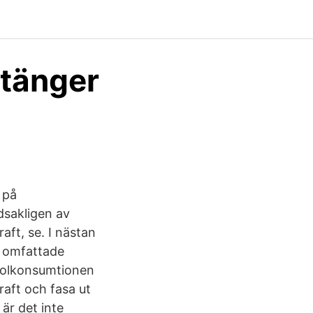
stänger
l på
dsakligen av
aft, se. I nästan
n omfattade
 kolkonsumtionen
raft och fasa ut
är det inte