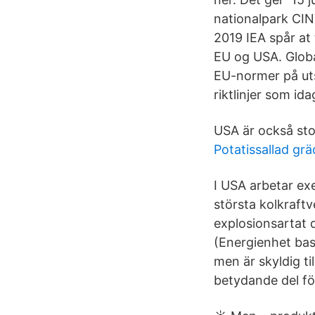
nationalpark CIN
2019 IEA spår at 
EU og USA. Globa
EU-normer på uts
riktlinjer som id
USA är också sto
Potatissallad grä
I USA arbetar exe
största kolkraftv
explosionsartat 
(Energienhet bas
men är skyldig t
betydande del för