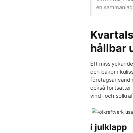
en sammanlagd
Kvartals
hållbar 
Ett misslyckande
och bakom kulisse
företagsanvändni
också fortsätter
vind- och solkra
i julklapp