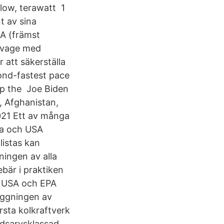
ellow, terawatt 1
t av sina
SA (främst
Savage med
 att säkerställa
ond-fastest pace
up the Joe Biden
, Afghanistan,
021 Ett av många
pa och USA
listas kan
ningen av alla
bär i praktiken
i USA och EPA
äggningen av
rsta kolkraftverk
rldsarvsklassad