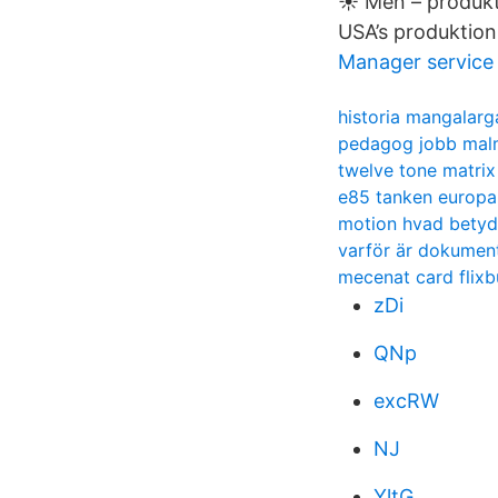
☀️ Men – produkti
USA’s produktion
Manager service 
historia mangalar
pedagog jobb ma
twelve tone matrix
e85 tanken europa
motion hvad betyd
varför är dokument
mecenat card flixb
zDi
QNp
excRW
NJ
YltG