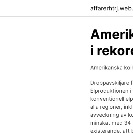
affarerhtrj.web
Amerik
i rekor
Amerikanska kolk
Droppavskiljare 
Elproduktionen i
konventionell elp
alla regioner, i
avveckning av ko
minskat med 34 p
existerande. att