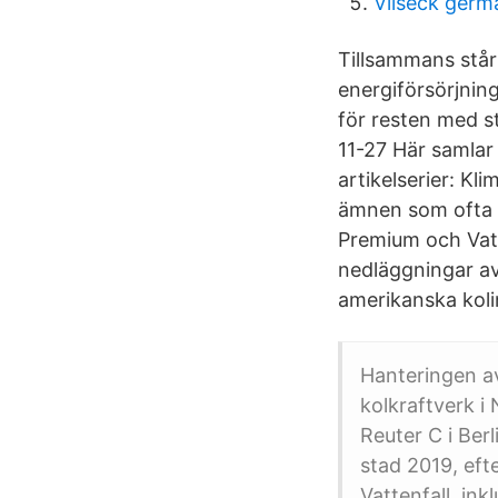
Vilseck germ
Tillsammans står 
energiförsörjning
för resten med st
11-27 Här samlar v
artikelserier: K
ämnen som ofta f
Premium och Vat
nedläggningar av
amerikanska koli
Hanteringen av
kolkraftverk 
Reuter C i Be
stad 2019, ef
Vattenfall, in