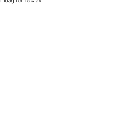
år idag för 15% av