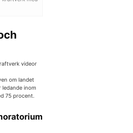
 och
raftverk videor
även om landet
är ledande inom
ed 75 procent.
lmoratorium