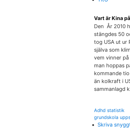
Vart är Kina p
Den År 2010 h
stängdes 50 oc
tog USA ut ur 
själva som kli
vem vinner på 
man hoppas på
kommande tio å
än kolkraft i 
sammanlagd ka
Adhd statistik
grundskola upps
Skriva snygg