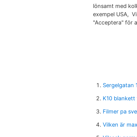
lönsamt med kolkr
exempel USA, Vis
"Acceptera" för 
Sergelgatan 
K10 blankett 
Filmer pa sv
Vilken är ma