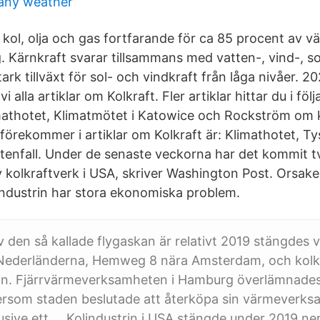
any weather
kol, olja och gas fortfarande för ca 85 procent av vä
. Kärnkraft svarar tillsammans med vatten-, vind-, so
ark tillväxt för sol- och vindkraft från låga nivåer. 
i alla artiklar om Kolkraft. Fler artiklar hittar du i föl
limathotet, Klimatmötet i Katowice och Rockström om 
örekommer i artiklar om Kolkraft är: Klimathotet, T
tenfall. Under de senaste veckorna har det kommit 
 kolkraftverk i USA, skriver Washington Post. Orsake
ndustrin har stora ekonomiska problem.
 den så kallade flygaskan är relativt 2019 stängdes v
i Nederländerna, Hemweg 8 nära Amsterdam, och kolk
rlin. Fjärrvärmeverksamheten i Hamburg överlämnades
tersom staden beslutade att återköpa sin värmeverks
klusive ett … Kolindustrin i USA stängde under 2019 n