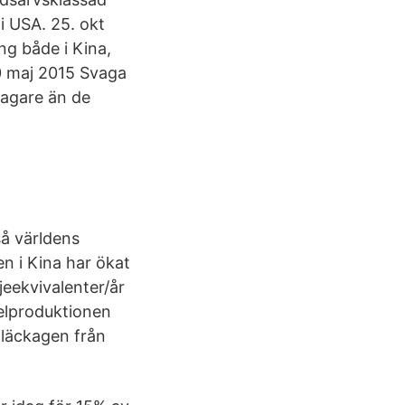
i USA. 25. okt
ng både i Kina,
20 maj 2015 Svaga
vagare än de
så världens
en i Kina har ökat
jeekvivalenter/år
 elproduktionen
anläckagen från