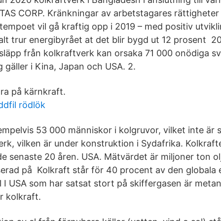
TAS CORP. Kränkningar av arbetstagares rättigheter 
tempoet vil gå kraftig opp i 2019 – med positiv utvikli
lt trur energibyrået at det blir bygd ut 12 prosent 
läpp från kolkraftverk kan orsaka 71 000 onödiga s
ag gäller i Kina, Japan och USA. 2.
ra på kärnkraft.
ddfil rödlök
mpelvis 53 000 människor i kolgruvor, vilket inte är 
erk, vilken är under konstruktion i Sydafrika. Kolkraft
de senaste 20 åren. USA. Mätvärdet är miljoner ton ol
erad på Kolkraft står för 40 procent av den globala
ill I USA som har satsat stort på skiffergasen är met
 kolkraft.