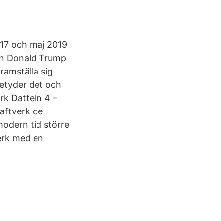
017 och maj 2019
dan Donald Trump
ramställa sig
betyder det och
rk Datteln 4 –
aftverk de
modern tid större
verk med en