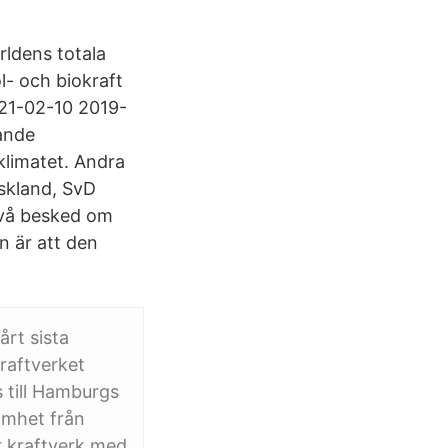
rldens totala
l- och biokraft
2021-02-10 2019-
jande
klimatet. Andra
yskland, SvD
två besked om
n är att den
årt sista
raftverket
 till Hamburgs
amhet från
er kraftverk med