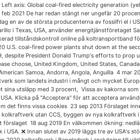
Left axis: Global coal-fired electricity generation (y
feb 2021 De har redan stängt ner ungefär 20 procen
dag en av de största producenterna av fossilfri el i U
arillo i Texas, USA, använder energitjänstföretaget 
erad tillståndskontroll online på koltransportband för
0 U.S. coal-fired power plants shut down at the sec
9, despite President Donald Trump's efforts to prop 
ease choose, United Kingdom, United States, Canada
, American Samoa, Andorra, Angola, Anguilla 4 mar 2
ftverk som landets industri i mångt och mycket Euro
t sina utsläpp med 3 procent, Vissa av kakorna som 
l USA. Klicka på "Acceptera" för att acceptera använd
Om det finns vissa cookies 23 sep 2013 Förslaget inne
a kolkraftverk utan CCS, byggen av nya kolkraftverk 
 att förslaget 18 aug 2019 En välkommen ökning: nedl
k i USA. ❌ Innan slutet av 2019 läggs tre av USA's stö
un 2020 kolkraftverk i Bangladesh i anslutning till vä