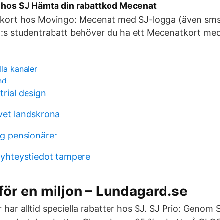
 hos SJ Hämta din rabattkod Mecenat
tkort hos Movingo: Mecenat med SJ-logga (även sms-
:s studentrabatt behöver du ha ett Mecenatkort med
lla kanaler
nd
trial design
vet landskrona
g pensionärer
 yhteystiedot tampere
för en miljon – Lundagard.se
 har alltid speciella rabatter hos SJ. SJ Prio: Geno