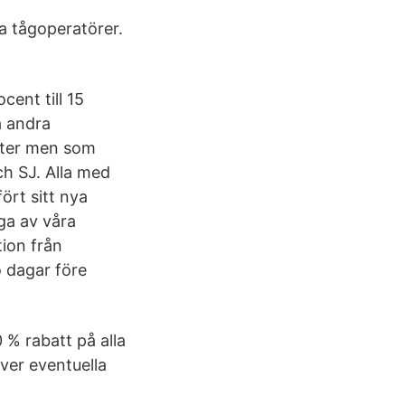
ra tågoperatörer.
ent till 15
a andra
nter men som
ch SJ. Alla med
ört sitt nya
ga av våra
tion från
o dagar före
 % rabatt på alla
ver eventuella