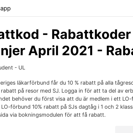
.app
attkod - Rabattkoder
jer April 2021 - Rab
tudent - UL
riges läkarförbund får du 10 % rabatt på alla tågres
abatt på resor med SJ. Logga in för att ta del av erb
ndet behöver du först visa att du är medlem i ett LO-
LO-förbund 10% rabatt på SJs dagtåg i 1 och 2 klass
sida via bokningsmodulen för att få rabatt.