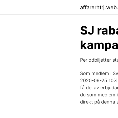
affarerhtrj.web
SJ rab
kampan
Periodbiljetter s
Som medlem i Sve
2020-09-25 10% r
få del av erbjuda
du som medlem i 
direkt på denna 