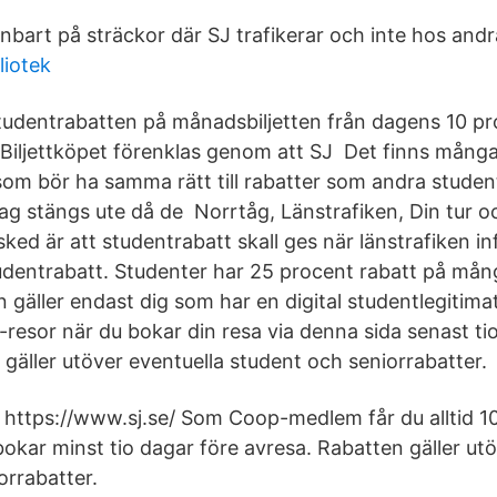
nbart på sträckor där SJ trafikerar och inte hos and
liotek
udentrabatten på månadsbiljetten från dagens 10 proc
s.Biljettköpet förenklas genom att SJ Det finns mång
om bör ha samma rätt till rabatter som andra stude
ag stängs ute då de Norrtåg, Länstrafiken, Din tur o
ked är att studentrabatt skall ges när länstrafiken inf
tudentrabatt. Studenter har 25 procent rabatt på mån
en gäller endast dig som har en digital studentlegitima
-resor när du bokar din resa via denna sida senast ti
gäller utöver eventuella student och seniorrabatter.
: https://www.sj.se/ Som Coop-medlem får du alltid 10
okar minst tio dagar före avresa. Rabatten gäller utö
orrabatter.