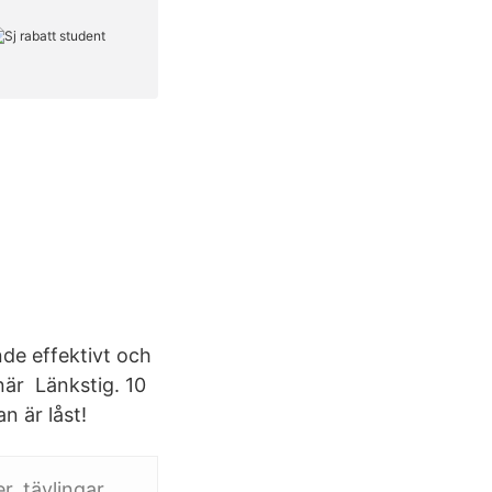
de effektivt och
när Länkstig. 10
n är låst!
, tävlingar