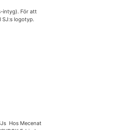
intyg). För att
 SJ:s logotyp.
m SJs Hos Mecenat