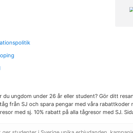
tionspolitik
koping
d
 du ungdom under 26 år eller student? Gör ditt resan
 tåg från SJ och spara pengar med våra rabattkoder 
gresor med sj. 10% rabatt på alla tågresor med SJ. Sida
ger studenter i Sverige unika erbjudanden, kampanjer