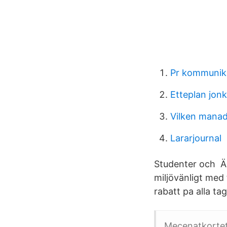
Pr kommunika
Etteplan jon
Vilken mana
Lararjournal
Studenter och Är
miljövänligt med
rabatt pa alla ta
Mecenatkortet 