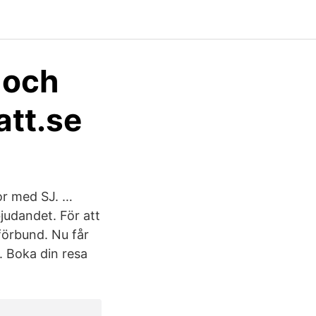
 och
att.se
or med SJ. …
judandet. För att
förbund. Nu får
. Boka din resa