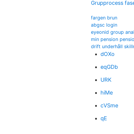
Grupprocess fas
fargen brun
abgsc login
eyeonid group ana
min pension pensi
drift underhåll skil
dOXo
eqGDb
URK
hiMe
cVSme
qE