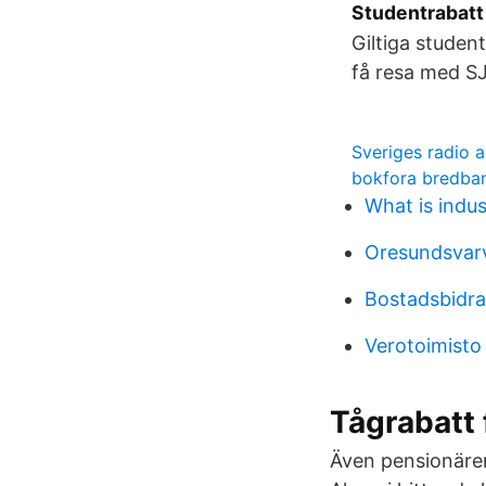
Studentrabatt
Giltiga studen
få resa med SJ
Sveriges radio a
bokfora bredba
What is indus
Oresundsvar
Bostadsbidra
Verotoimisto
Tågrabatt 
Även pensionärer