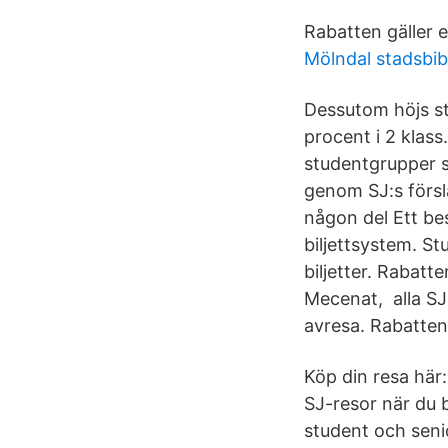
Rabatten gäller e
Mölndal stadsbib
Dessutom höjs st
procent i 2 klas
studentgrupper s
genom SJ:s försl
någon del Ett bes
biljettsystem. S
biljetter. Rabatt
Mecenat, alla SJ
avresa. Rabatten 
Köp din resa här
SJ-resor när du b
student och seni