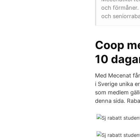
och förmåner. 
och seniorraba
Coop me
10 dagar
Med Mecenat får 
i Sverige unika 
som medlem gälle
denna sida. Rabat