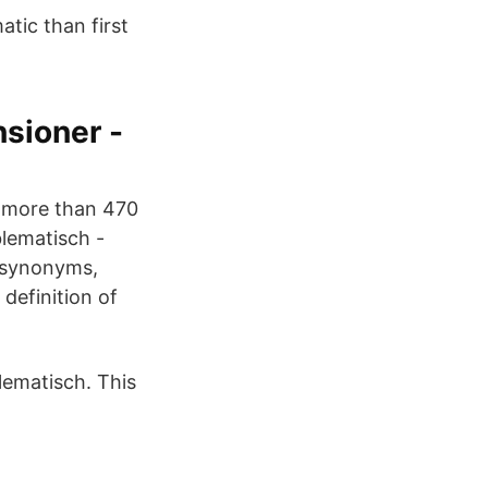
atic than first
sioner -
n more than 470
blematisch -
c synonyms,
definition of
lematisch. This