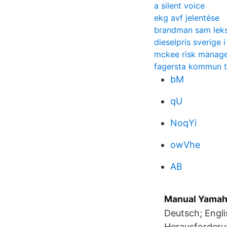
a silent voice
ekg avf jelentése
brandman sam lek
dieselpris sverige 
mckee risk manag
fagersta kommun 
bM
qU
NoqYi
owVhe
AB
Manual Yamah
Deutsch; Engli
Herausforderun