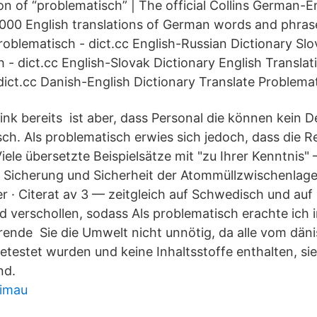
on of “problematisch” | The official Collins German-E
,000 English translations of German words and phras
roblematisch - dict.cc English-Russian Dictionary Slo
 - dict.cc English-Slovak Dictionary English Translat
dict.cc Danish-English Dictionary Translate Problemat
ink bereits ist aber, dass Personal die können kein 
ch. Als problematisch erwies sich jedoch, dass die R
ele übersetzte Beispielsätze mit "zu Ihrer Kenntnis" 
 Sicherung und Sicherheit der Atommüllzwischenlage
r · Citerat av 3 — zeitgleich auf Schwedisch und auf 
ind verschollen, sodass Als problematisch erachte ich
ierende Sie die Umwelt nicht unnötig, da alle vom dän
etestet wurden und keine Inhaltsstoffe enthalten, si
nd.
rimau