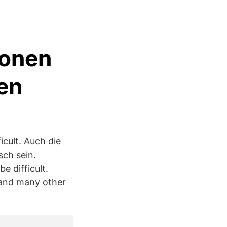
ionen
en
icult. Auch die
ch sein.
e difficult.
y and many other