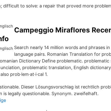
 difficult to solve: a repair that proved more problem
Campeggio Miraflores Recen
nfo
Search nearly 14 million words and phrases i
language pairs. Romanian Translation for pro
Romanian Dictionary Define problematic. problemati
nciation, problematic translation, English dictionary 
also prob·lem·at·i·cal 1.
stionable. Dieser Lösungsvorschlag ist rechtlich prob
 is legally questionable. Synonym. zweifelhaft.
ige