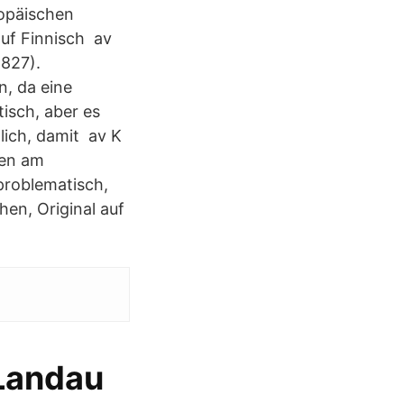
ropäischen
auf Finnisch av
 827).
, da eine
isch, aber es
lich, damit av K
gen am
problematisch,
en, Original auf
 Landau