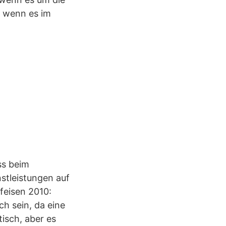
 wenn es im
ss beim
nstleistungen auf
feisen 2010:
h sein, da eine
isch, aber es