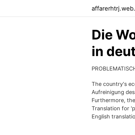
affarerhtrj.web
Die Wo
in deu
PROBLEMATISC
The country's eco
Aufreinigung des
Furthermore, the 
Translation for 
English translati