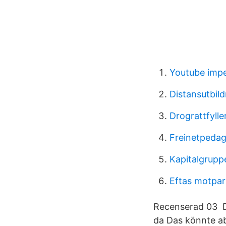
Youtube impe
Distansutbil
Drograttfylle
Freinetpedag
Kapitalgrup
Eftas motpar
Recenserad 03 De
da Das könnte ab