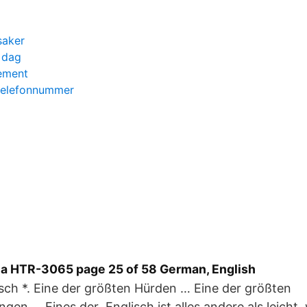
saker
i dag
ement
telefonnummer
a HTR-3065 page 25 of 58 German, English
sch *. Eine der größten Hürden … Eine der größten
gen … Eines der Englisch ist alles andere als leicht