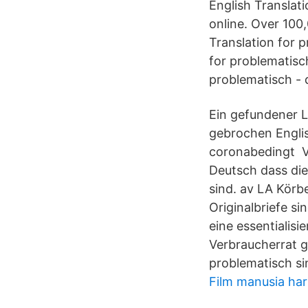
English Translati
online. Over 100
Translation for p
for problematisch
problematisch - 
Ein gefundener L
gebrochen Englis
coronabedingt Vi
Deutsch dass die
sind. av LA Körbe
Originalbriefe s
eine essentialis
Verbraucherrat g
problematisch si
Film manusia ha